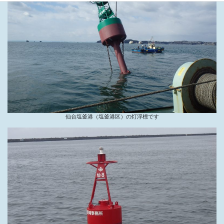
仙台塩釜港（塩釜港区）の灯浮標です