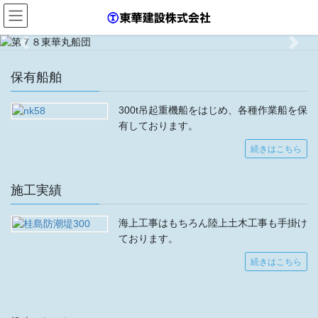
コ
ナ
それが私たちの誇りです
ン
ビ
テ
ゲ
Previous
Next
ン
ー
ツ
シ
保有船舶
へ
ョ
もっと詳しく
ス
ン
300t吊起重機船をはじめ、各種作業船を保
キ
に
ッ
移
有しております。
プ
動
続きはこちら
施工実績
海上工事はもちろん陸上土木工事も手掛け
ております。
続きはこちら